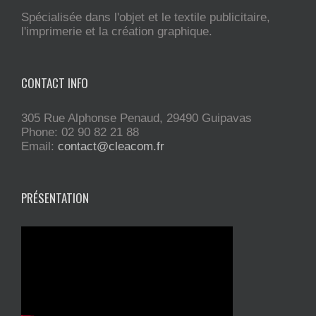
Spécialisée dans l'objet et le textile publicitaire,
l'imprimerie et la création graphique.
CONTACT INFO
305 Rue Alphonse Penaud, 29490 Guipavas
Phone: 02 90 82 21 88
Email:
contact@cleacom.fr
PRÉSENTATION