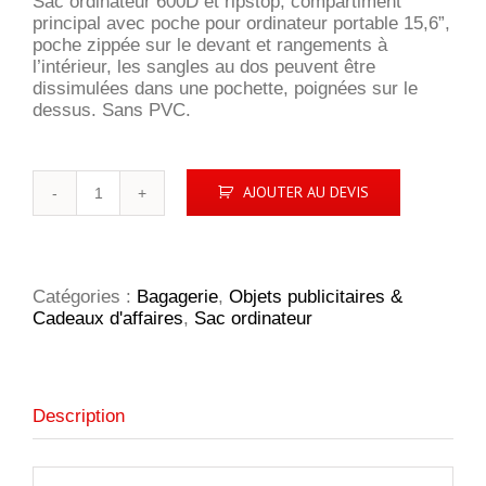
Sac ordinateur 600D et ripstop, compartiment
principal avec poche pour ordinateur portable 15,6”,
poche zippée sur le devant et rangements à
l’intérieur, les sangles au dos peuvent être
dissimulées dans une pochette, poignées sur le
dessus. Sans PVC.
quantité
AJOUTER AU DEVIS
de
Sac
ordinateur
Florida
Catégories :
Bagagerie
,
Objets publicitaires &
Cadeaux d'affaires
,
Sac ordinateur
Description