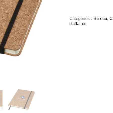
Carnet
de
notes
liège
Catégories :
Bureau
,
C
A5
d'affaires
Napa
-
Naturel