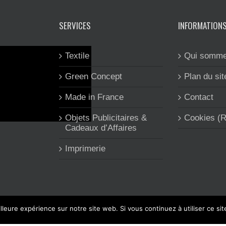
SERVICES
INFORMATION
Textile
Qui somme
Green Concept
Plan du sit
Made in France
Contact
Objets Publicitaires &
Cookies (
Cadeaux d’Affaires
Imprimerie
lleure expérience sur notre site web. Si vous continuez à utiliser ce si
 CLEA'COM est spécialisée dans l'objet et le textile publicitaire, l'imp