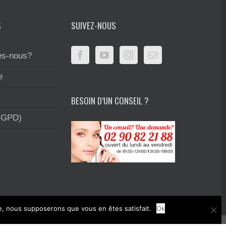
S
SUIVEZ-NOUS
s-nous?
e
BESOIN D’UN CONSEIL ?
RGPD)
te, nous supposerons que vous en êtes satisfait.
Ok
rimerie et la création graphique.