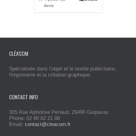
devis
CLÉA’COM
Spécialisée dans l'objet et le textile publicitaire,
l'imprimerie et la création graphique.
CONTACT INFO
305 Rue Alphonse Penaud, 29490 Guipavas
Phone: 02 90 82 21 88
Email:
contact@cleacom.fr