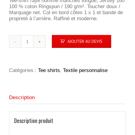
Tee-shirt rayé homme manches longue, Jersey 160
100 % coton Ringspun / 190 g/m². Toucher doux /
Marquage net. Col en bord côtes 1 x 1 et bande de
propreté à l’arrière. Raffiné et moderne.
quantité
AJOUTER AU DEVIS
de
Matelot
Homme
Catégories :
Tee shirts
,
Textile personnalise
Description
Description produit