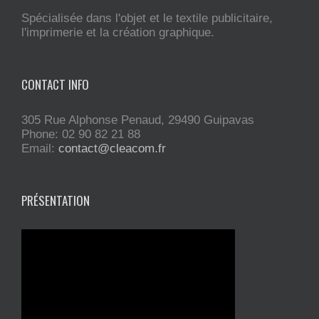
Spécialisée dans l'objet et le textile publicitaire,
l'imprimerie et la création graphique.
CONTACT INFO
305 Rue Alphonse Penaud, 29490 Guipavas
Phone: 02 90 82 21 88
Email:
contact@cleacom.fr
PRÉSENTATION