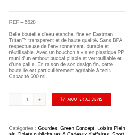
REF – 5628
Belle bouteille d’eau étanche, fine en Eastman
Tritan™ transparent et de haute qualité. Sans BPA,
respectueuse de l’environnement, durable et
réutilisable. Avec un bouchon à vis en plastique PP
muni d’un embout buccal pliable et verrouillable et
d’une paille. En raison de son design fin, cette
bouteille est particulièrement agréable à tenir.
Capacité 600 ml.
quantité
AJOUTER AU DEVIS
de
Vigo
gourde
Catégories :
Gourdes
,
Green Concept
,
Loisirs Plein
air
,
Objets publicitaires & Cadeaux d'affaires
,
Sport