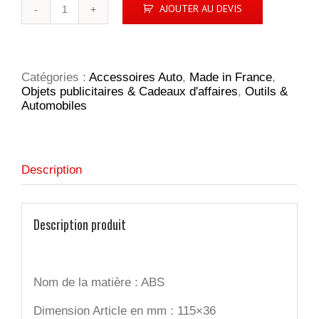
quantité
AJOUTER AU DEVIS
de
Testeur
d'usure
de
pneu
Catégories :
Accessoires Auto
,
Made in France
,
Objets publicitaires & Cadeaux d'affaires
,
Outils &
Automobiles
Description
Description produit
Nom de la matière : ABS
Dimension Article en mm : 115×36