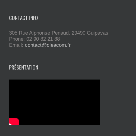
CONTACT INFO
305 Rue Alphonse Penaud, 29490 Guipavas
Phone: 02 90 82 21 88
Email:
contact@cleacom.fr
PRÉSENTATION