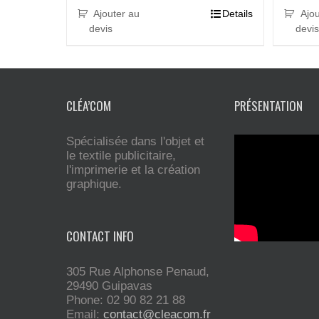
Ajouter au
Details
Ajou
devis
devis
CLÉA’COM
PRÉSENTATION
Spécialisée dans l'objet et
le textile publicitaire,
l'imprimerie et la création
graphique.
CONTACT INFO
305 Rue Alphonse Penaud,
29490 Guipavas
Phone: 02 90 82 21 88
Email:
contact@cleacom.fr