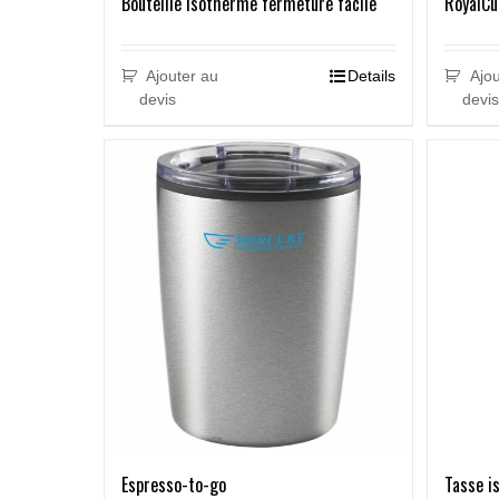
Bouteille isotherme fermeture facile
RoyalCu
Ajouter au
Details
Ajou
devis
devis
Espresso-to-go
Tasse i