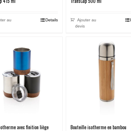
p 415 ml
TransCup 500 ml
ter au
Details
Ajouter au
devis
sotherme avec finition liège
Bouteille isotherme en bambou