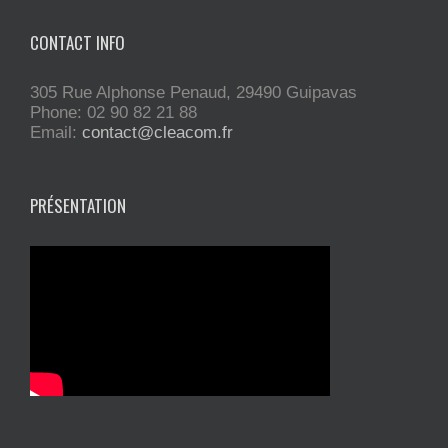
CONTACT INFO
305 Rue Alphonse Penaud, 29490 Guipavas
Phone: 02 90 82 21 88
Email:
contact@cleacom.fr
PRÉSENTATION