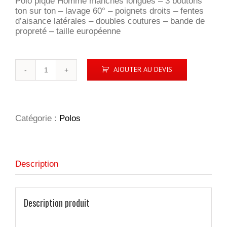
Polo piqué Homme manches longues – 3 boutons
ton sur ton – lavage 60° – poignets droits – fentes
d’aisance latérales – doubles coutures – bande de
propreté – taille européenne
quantité
AJOUTER AU DEVIS
de
Classic
Lincoln
L/S
Catégorie :
Polos
Description
Description produit